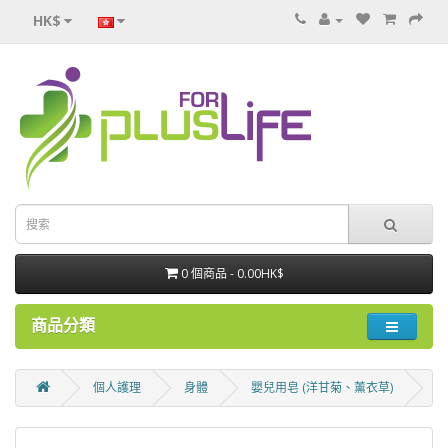
HK$
0 個商品 - 0.00HK$
商品分類
個人護理
身體
嬰兒用皂 (洋甘菊、薰衣草)