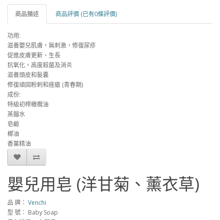
商品描述
商品評價 (已有0條評價)
功用:
滋養嬰兒肌膚，無刺激，修復尿疹
促進皮膚更新、生長
抗氧化，高度殺菌及消炎
滋養頭皮和髮囊
修復頑固粉刺和痤瘡 (青春期)
成份:
特級初榨橄欖油
蒸餾水
皂鹼
椰油
香薰精油
嬰兒用皂 (洋甘菊、薰衣草)
品 牌：
Venchi
型 號： Baby Soap