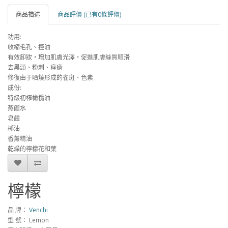
商品描述
商品評價 (已有0條評價)
功用:
收縮毛孔、控油
有效卸妝，增加肌膚光澤，促進肌膚絲質順滑
去黑頭、粉刺、痤瘡
修復由于晒燒形成的雀斑、色素
成份:
特級初榨橄欖油
蒸餾水
皂鹼
椰油
香薰精油
乾燥的檸檬花和葉
檸檬
品 牌：
Venchi
型 號： Lemon